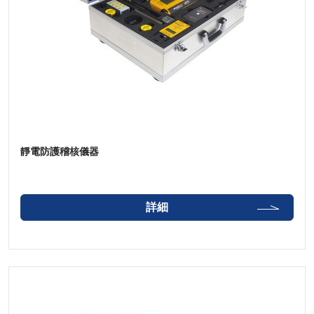
靜電防護稽核儀器
詳細