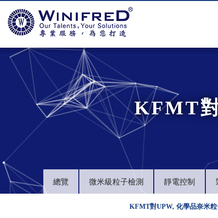
KFMT
總覽
微米級粒子檢測
靜電控制
KFMT對UPW, 化學品奈米