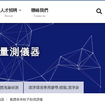
人才招聘
聯絡我們
子量測儀器
體洩漏偵測
潔淨環境專用膠帶,標籤,潔淨袋
儀器
氣體奈米粒子粒徑譜儀