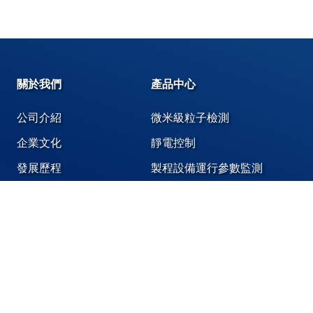
關於我們
產品中心
公司介紹
微米級粒子檢測
企業文化
靜電控制
發展歷程
製程設備運行參數監測
奈米級粒子檢測
化學液體、氣體洩漏偵測
潔淨環境專用膠帶,標籤,潔淨袋
機台設備維護保養