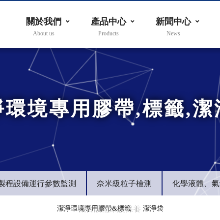
關於我們
產品中心
新聞中心
淨環境專用膠帶,標籤,潔
製程設備運行參數監測
奈米級粒子檢測
化學液體、氣
潔淨環境專用膠帶&標籤
機台設備維護保養
潔淨袋