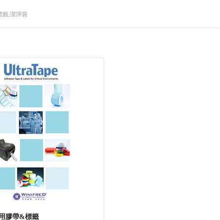
標籤,潔淨袋
用膠帶&標籤