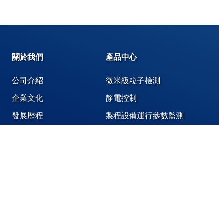
關於我們
產品中心
公司介紹
微米級粒子檢測
企業文化
靜電控制
發展歷程
製程設備運行參數監測
奈米級粒子檢測
化學液體、氣體洩漏偵測
潔淨環境專用膠帶,標籤,潔淨袋
機台設備維護保養