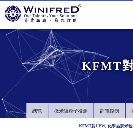
KFMT
總覽
微米級粒子檢測
靜電控制
KFMT對UPW, 化學品奈米