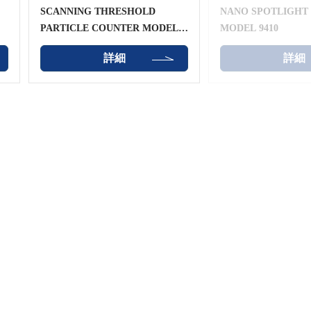
SCANNING THRESHOLD
NANO SPOTLIGHT
PARTICLE COUNTER MODEL
MODEL 9410
9010
詳細
詳細