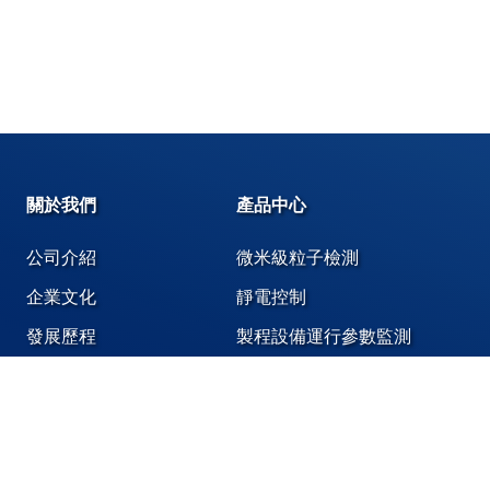
關於我們
產品中心
公司介紹
微米級粒子檢測
企業文化
靜電控制
發展歷程
製程設備運行參數監測
奈米級粒子檢測
化學液體、氣體洩漏偵測
潔淨環境專用膠帶,標籤,潔淨袋