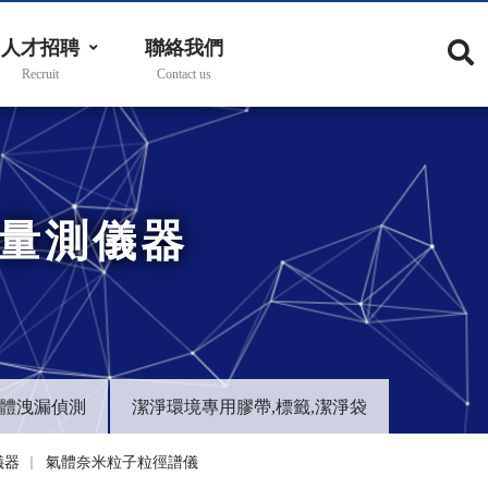
人才招聘
聯絡我們
子量測儀器
體洩漏偵測
潔淨環境專用膠帶,標籤,潔淨袋
儀器
氣體奈米粒子粒徑譜儀