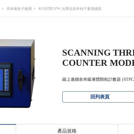
›
奈米級粒子檢測
›
KFMT對UPW, 化學品奈米粒子量測儀器
SCANNING THR
COUNTER MODEL
線上連續奈米級液體顆粒計數器 (STPC3 9
回列表頁
產品規格