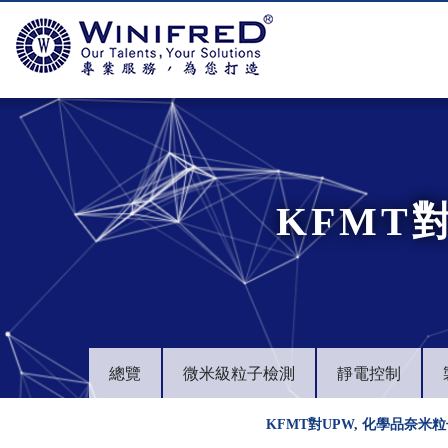
KFMT
總覽
微米級粒子檢測
靜電控制
KFMT對UPW, 化學品奈米