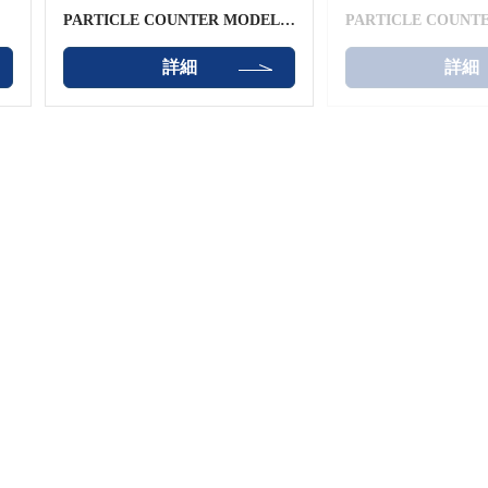
PARTICLE COUNTER MODEL
PARTICLE COUNT
9010
9010-03
詳細
詳細