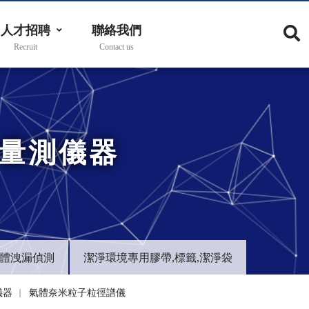
人才招聘
聯絡我們
子量測儀器
體洩漏偵測
潔淨環境專用膠帶,標籤,潔淨袋
儀器
氣體奈米粒子粒徑譜儀