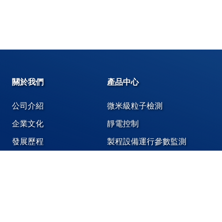
關於我們
產品中心
公司介紹
微米級粒子檢測
企業文化
靜電控制
發展歷程
製程設備運行參數監測
奈米級粒子檢測
化學液體、氣體洩漏偵測
潔淨環境專用膠帶,標籤,潔淨袋
機台設備維護保養