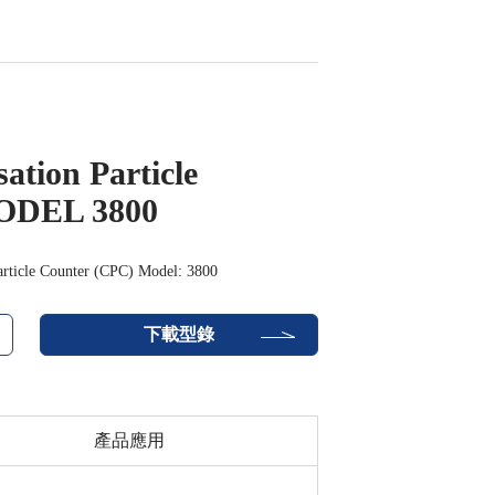
tion Particle
ODEL 3800
ticle Counter (CPC) Model: 3800
下載型錄
產品應用